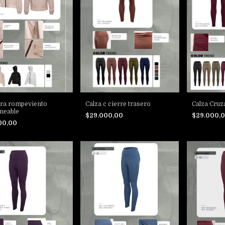
ra rompeviento
Calza c cierre trasero
Calza Cruz
meable
$29.000,00
$29.000,
00,00