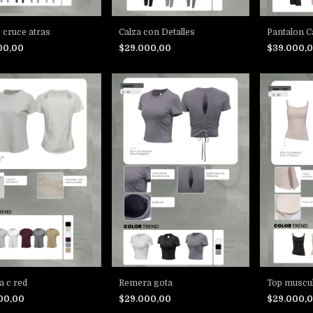
c cruce atras
Calza con Detalles
Pantalon C
00,00
$29.000,00
$39.000,
 c red
Remera gota
Top muscul
00,00
$29.000,00
$29.000,