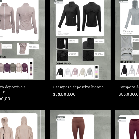
a deportiva c
Casmpera deportiva liviana
Campera de
dor
$38.000,00
$38.000,
00,00