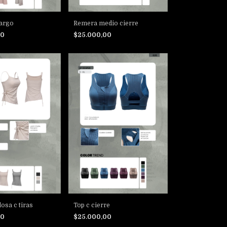
argo
Remera medio cierre
00
$25.000,00
osa c tiras
Top c cierre
00
$25.000,00