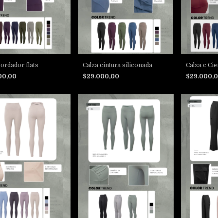
bordador flats
Calza cintura siliconada
Calza c Cie
00,00
$29.000,00
$29.000,