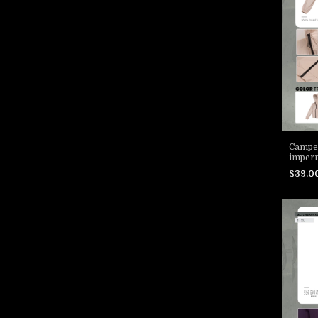
Campe
imper
$39.0