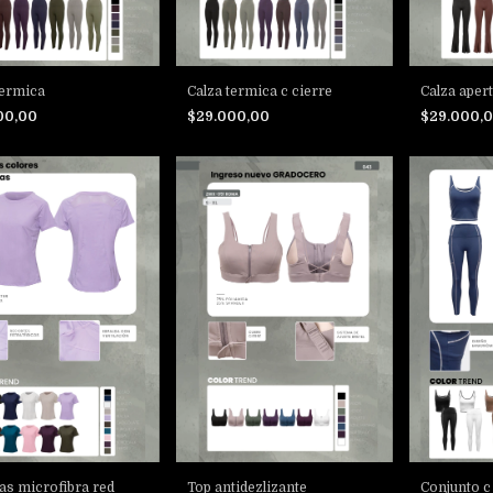
termica
Calza termica c cierre
Calza apert
00,00
$29.000,00
$29.000,
s microfibra red
Top antidezlizante
Conjunto c