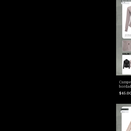
Camper
borda
$45.0