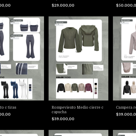
00,00
$29.000,00
$50.000,
to c tiras
Rompeviento Medio cierre c
Campera r
capucha
00,00
$39.000,
$39.000,00