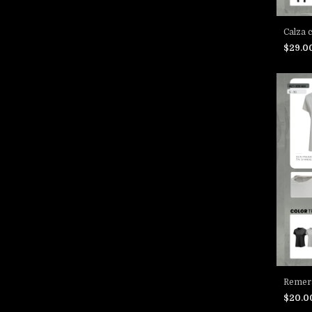
Calza 
$29.0
Remera
$20.0