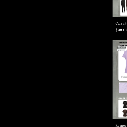
Calza 
$29.0
Remera