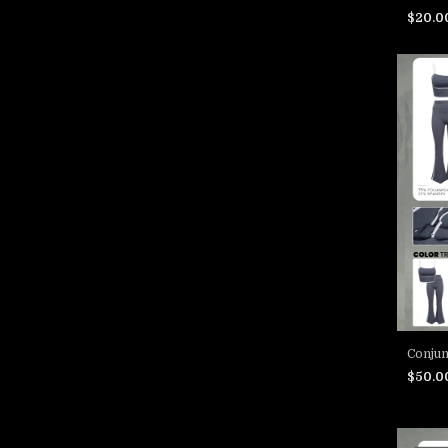
$20.0
Conjun
$50.0