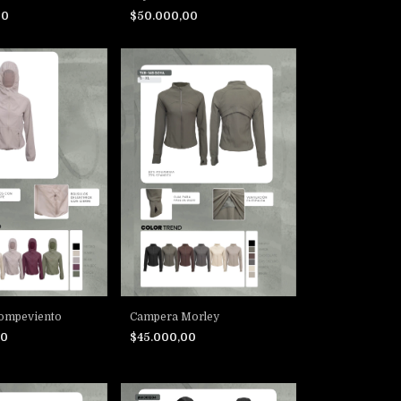
00
$50.000,00
ompeviento
Campera Morley
00
$45.000,00