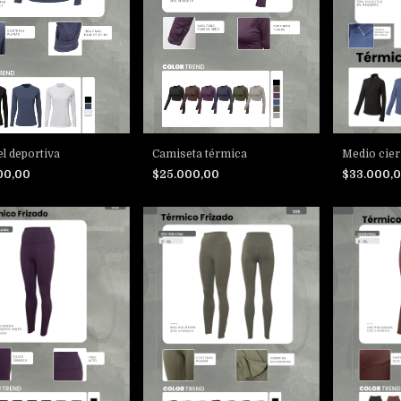
el deportiva
Camiseta térmica
Medio cier
00,00
$25.000,00
$33.000,