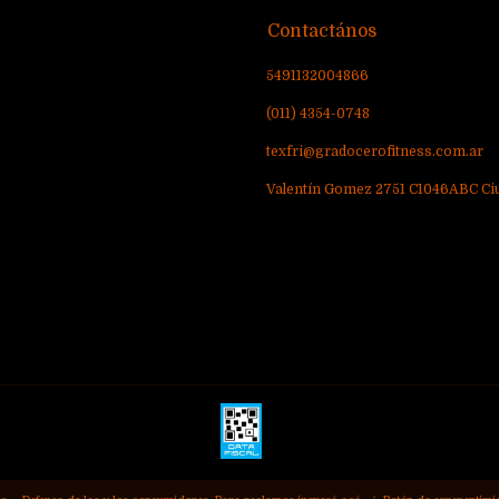
Contactános
5491132004866
(011) 4354-0748
texfri@gradocerofitness.com.ar
Valentín Gomez 2751 C1046ABC Ci